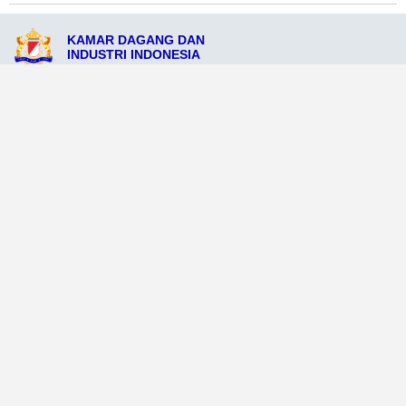
KAMAR DAGANG DAN
INDUSTRI INDONESIA
JL. Merdeka No.208, Kota Kuningan, Jawa Barat 45512
admin@kadinkuningankota.org
081234569777
Ikuti Sosial Media Resmi KADIN
Dataweb
Aceh Tamiang
Agats
Arso
Bajawa
Bengkayang
Bengkulu Tengah