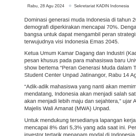
Rabu, 28 Agu 2024
Sekretariat KADIN Indonesia
Dominasi generasi muda Indonesia di tahun 2
demografi diperkirakan mencapai 70%. Denga
bangsa untuk dapat mengambil peran strategi
terwujudnya visi Indonesia Emas 2045.
Ketua Umum Kamar Dagang dan Industri (Kadi
pesan khusus pada para mahasiswa baru Univ
show bertema “Peran Generasi Muda dalam T
Student Center Unpad Jatinangor, Rabu 14 A
“Adik-adik mahasiswa yang nanti akan memim
mendatang, Indonesia akan menjadi salah sat
akan menjadi lebih maju dan sejahtera,” ujar
Majelis Wali Amanat (MWA) Unpad.
Untuk mendukung tersedianya lapangan kerj
mencapai 8% dari 5,3% yang ada saat ini. Pe
investor tertarik menanam modal di Indonesia